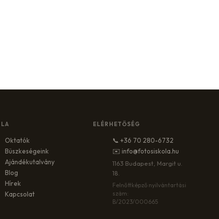
OLA
ELÉRHETŐSÉG
Oktatók
📞 +36 70 280-6732
Büszkeségeink
✉️ info@fotosiskola.hu
Ajándékutalvány
1163 Budapest, Margit u.
Blog
18.
Hírek
Felnőttképző nyilvántartási
szám:
Kapcsolat
B/2023/000665