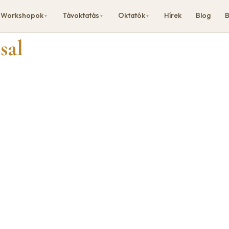
Workshopok
Távoktatás
Oktatók
Hírek
Blog
B
▼
▼
▼
sal