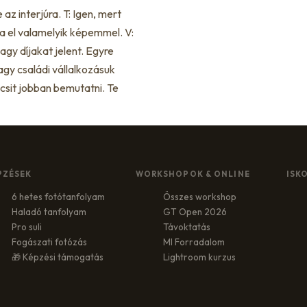
az interjúra. T: Igen, mert
a el valamelyik képemmel. V:
agy díjakat jelent. Egyre
agy családi vállalkozásuk
csit jobban bemutatni. Te
PZÉSEK
WORKSHOPOK & ONLINE
ISK
6 hetes fotótanfolyam
Összes workshop
Haladó tanfolyam
GT Open 2026
Pro suli
Távoktatás
Fogászati fotózás
MI Forradalom
🎁 Képzési támogatás
Lightroom kurzus