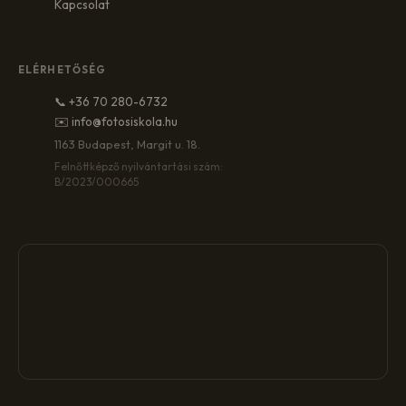
Kapcsolat
ELÉRHETŐSÉG
📞 +36 70 280-6732
✉️ info@fotosiskola.hu
1163 Budapest, Margit u. 18.
Felnőttképző nyilvántartási szám:
B/2023/000665