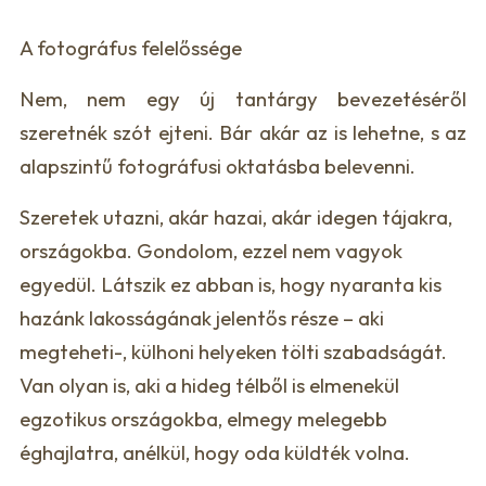
A fotográfus felelőssége
Nem, nem egy új tantárgy bevezetéséről
szeretnék szót ejteni. Bár akár az is lehetne, s az
alapszintű fotográfusi oktatásba belevenni.
Szeretek utazni, akár hazai, akár idegen tájakra,
országokba. Gondolom, ezzel nem vagyok
egyedül. Látszik ez abban is, hogy nyaranta kis
hazánk lakosságának jelentős része – aki
megteheti-, külhoni helyeken tölti szabadságát.
Van olyan is, aki a hideg télből is elmenekül
egzotikus országokba, elmegy melegebb
éghajlatra, anélkül, hogy oda küldték volna.