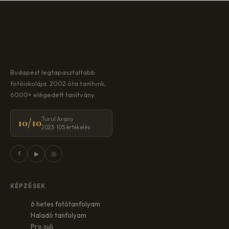
Budapest legtapasztaltabb
fotóiskolája. 2002 óta tanítunk,
6000+ elégedett tanítvány.
Turul Arany
10/10
2023 · 105 értékelés
f
▶
◎
KÉPZÉSEK
6 hetes fotótanfolyam
Haladó tanfolyam
Pro suli